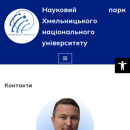
Науковий парк
Перейти
Хмельницького
до
вмісту
національного
університету
Відкри
Контакти