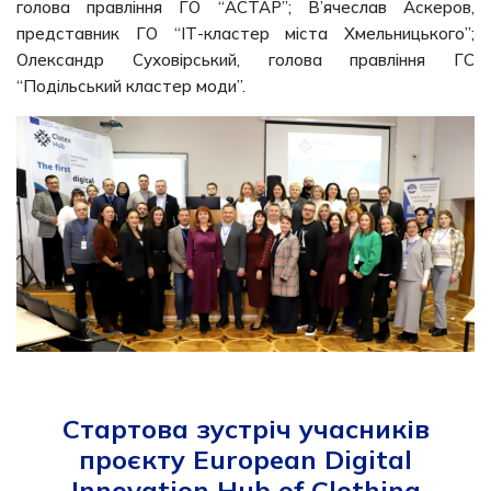
голова правління ГО “АСТАР”; В’ячеслав Аскеров,
представник ГО “ІТ-кластер міста Хмельницького”;
Олександр Суховірський, голова правління ГС
“Подільський кластер моди”.
Стартова зустріч учасників
проєкту European Digital
Innovation Hub of Clothing