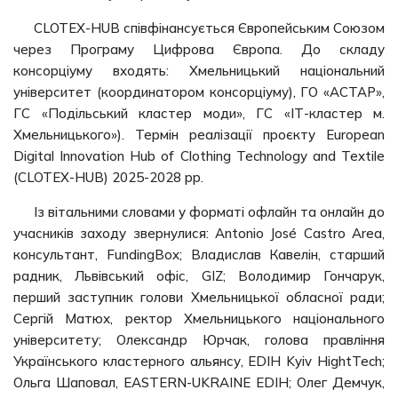
CLOTEX-HUB співфінансується Європейським Союзом
через Програму Цифрова Європа. До складу
консорціуму входять: Хмельницький національний
університет (координатором консорціуму), ГО «АСТАР»,
ГС «Подільський кластер моди», ГС «ІТ-кластер м.
Хмельницького»). Термін реалізації проєкту European
Digital Innovation Hub of Clothing Technology and Textile
(CLOTEX-HUB) 2025-2028 рр.
Із вітальними словами у форматі офлайн та онлайн до
учасників заходу звернулися: Antonio José Castro Area,
консультант, FundingBox; Владислав Кавелін, старший
радник, Львівський офіс, GIZ; Володимир Гончарук,
перший заступник голови Хмельницької обласної ради;
Сергій Матюх, ректор Хмельницького національного
університету; Олександр Юрчак, голова правління
Українського кластерного альянсу, EDIH Kyiv HightTech;
Ольга Шаповал, EASTERN-UKRAINE EDIH; Олег Демчук,