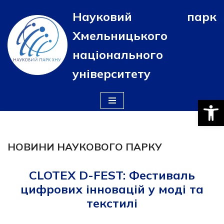
Науковий парк
Перейти
Хмельницького
до
вмісту
національного
університету
Відкри
НОВИНИ НАУКОВОГО ПАРКУ
CLOTEX D-FEST: Фестиваль
цифрових інновацій у моді та
текстилі