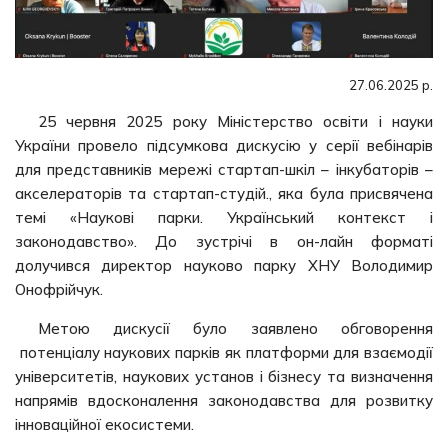
27.06.2025 р.
25 червня 2025 року Міністерство освіти і науки
України провело підсумкова дискусію у серії вебінарів
для представників мережі стартап-шкіл – інкубаторів –
акселераторів та стартап-студій., яка була присвячена
темі «Наукові парки. Український контекст і
законодавство». До зустрічі в он-лайн форматі
долучився директор науково парку ХНУ Володимир
Онофрійчук.
Метою дискусії було заявлено обговорення
потенціалу наукових парків як платформи для взаємодії
університетів, наукових установ і бізнесу та визначення
напрямів вдосконалення законодавства для розвитку
інноваційної екосистеми.